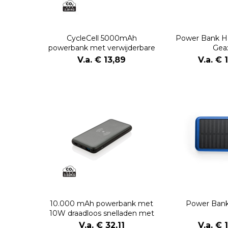
CycleCell 5000mAh
Power Bank 
powerbank met verwijderbare
Gea
batterij
V.a. € 13,89
V.a. € 
10.000 mAh powerbank met
Power Ban
10W draadloos snelladen met
PD
V.a. € 32,11
V.a. € 