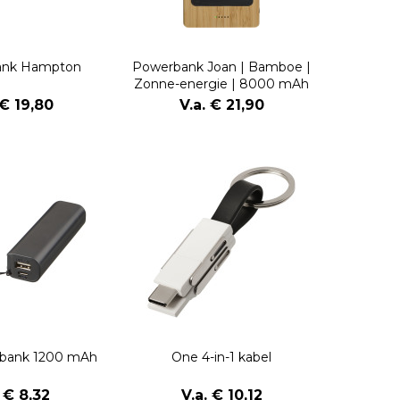
ank Hampton
Powerbank Joan | Bamboe |
Zonne-energie | 8000 mAh
 € 19,80
V.a. € 21,90
bank 1200 mAh
One 4-in-1 kabel
. € 8,32
V.a. € 10,12