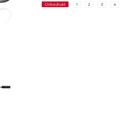
Onbedrukt
1
2
3
4