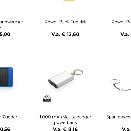
Handwarmer
Power Bank Tudelak
Power B
x
15,00
V.a. € 12,60
V.a.
k Rudder
1.000 mAh sleutelhanger
Span power
powerbank
10,56
V.a. € 8,16
V.a