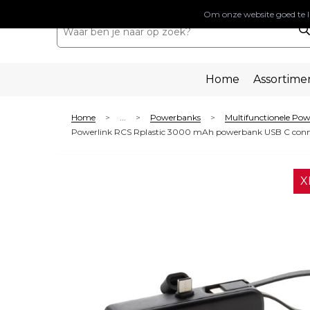
Om onze website goed te l
Home
Assortime
Home
...
Powerbanks
Multifunctionele Po
>
>
>
Powerlink RCS Rplastic 3000 mAh powerbank USB C conn
X