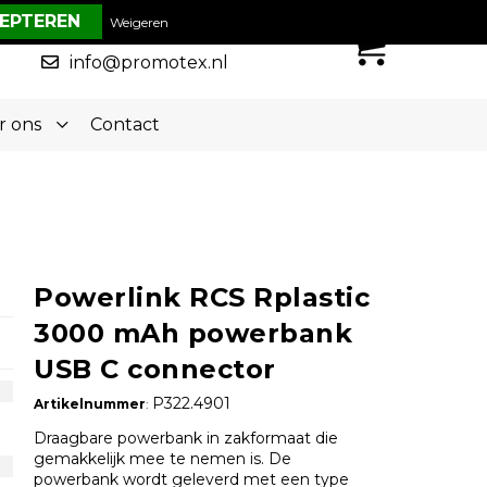
€ 0,00
Weigeren
0
050-5773636
info@promotex.nl
r ons
Contact
Powerlink RCS Rplastic
3000 mAh powerbank
USB C connector
P322.4901
Artikelnummer
:
Draagbare powerbank in zakformaat die
gemakkelijk mee te nemen is. De
powerbank wordt geleverd met een type