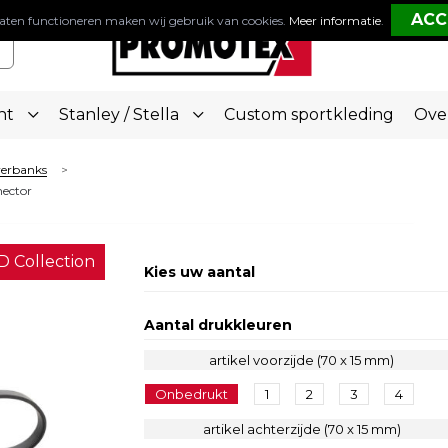
aten functioneren maken wij gebruik van cookies.
Meer informatie
.
nt
Stanley / Stella
Custom sportkleding
Ove
werbanks
>
ector
D Collection
Kies uw aantal
Aantal drukkleuren
artikel voorzijde (70 x 15 mm)
Onbedrukt
1
2
3
4
artikel achterzijde (70 x 15 mm)