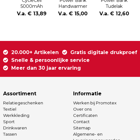
CycleCell
Power Bank
Power Bank
5000mAh
Handwarmer
Tudelak
powerbank met
Geax
V.a. € 13,89
V.a. € 15,00
V.a. € 12,60
verwijderbare
batterij
20.000+ Artikelen
Gratis digitale drukproef
Snelle & persoonlijke service
Meer dan 30 jaar ervaring
Assortiment
Informatie
Relatiegeschenken
Werken bij Promotex
Textiel
Over ons
Werkkleding
Certificaten
Sport
Contact
Drinkwaren
Sitemap
Tassen
Algemene- en