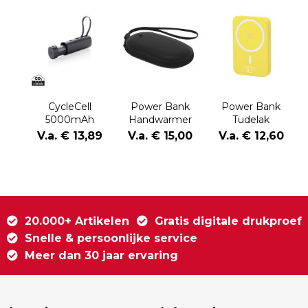
CycleCell
Power Bank
Power Bank
5000mAh
Handwarmer
Tudelak
powerbank met
Geax
V.a. € 13,89
V.a. € 15,00
V.a. € 12,60
verwijderbare
batterij
20.000+ Artikelen
Gratis digitale drukproef
Snelle & persoonlijke service
Meer dan 30 jaar ervaring