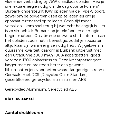
vloeiende verbinding bij 7,5W draadloos opladen. Heb je
snel extra energie nodig om de dag door te komen?
Burbank ondersteunt 10W opladen via de Type-C poort,
zowel om de powerbank zelf op te laden als om je
apparaat razendsnel op te laden. Geen tijd meer
verspillen – kom snel terug bij wat echt belangrijk is! Het
is zo simpel: klik Burbank op je telefoon en de magie
begint meteen! Ons slimme ontwerp start automatisch
het opladen zodra het is bevestigd, zodat je apparaten
altijd klaar zijn wanneer jij ze nodig hebt. Wij geloven in
duurzame kwaliteit, daarom is Burbank uitgerust met
een ultradunne 3000 mAh 100% kobaltbatterij, goed
voor zo'n 1200 oplaadsessies. Deze krachtpatser gaat
langer mee en presteert beter dan gewone
lithiumbatterijen, voor betrouwbare, langdurige stroom.
Gemaakt met RCS (Recycled Claim Standard)
gecertificeerd gerecycled aluminium en ABS
Gerecycled Aluminium, Gerecycled ABS
Kies uw aantal
Aantal drukkleuren