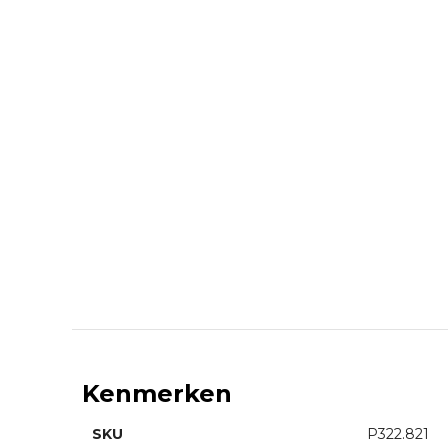
Kenmerken
SKU
P322.821