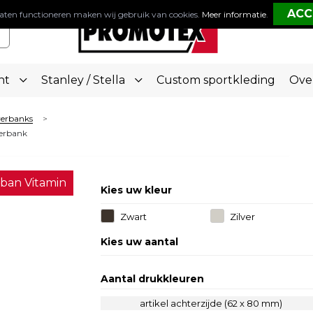
aten functioneren maken wij gebruik van cookies.
Meer informatie
.
nt
Stanley / Stella
Custom sportkleding
Ove
werbanks
>
erbank
ban Vitamin
Kies uw kleur
Zwart
Zilver
Kies uw aantal
Aantal drukkleuren
artikel achterzijde (62 x 80 mm)