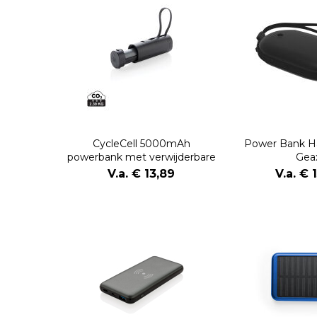
CycleCell 5000mAh
Power Bank 
powerbank met verwijderbare
Gea
batterij
V.a. € 13,89
V.a. € 