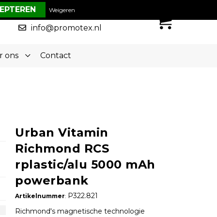
€ 0,00
Weigeren
0
050-5773636
info@promotex.nl
r ons
Contact
Urban Vitamin
Richmond RCS
rplastic/alu 5000 mAh
powerbank
P322.821
Artikelnummer
:
Richmond's magnetische technologie