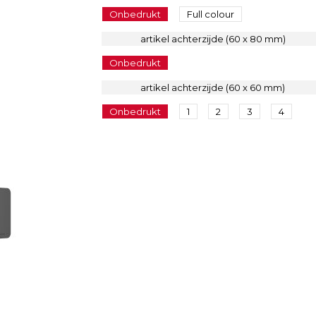
Onbedrukt
Full colour
artikel achterzijde (60 x 80 mm)
Onbedrukt
artikel achterzijde (60 x 60 mm)
Onbedrukt
1
2
3
4