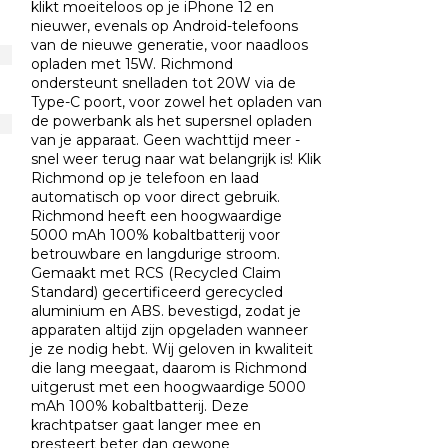
klikt moeiteloos op je iPhone 12 en
nieuwer, evenals op Android-telefoons
van de nieuwe generatie, voor naadloos
opladen met 15W. Richmond
ondersteunt snelladen tot 20W via de
Type-C poort, voor zowel het opladen van
de powerbank als het supersnel opladen
van je apparaat. Geen wachttijd meer -
snel weer terug naar wat belangrijk is! Klik
Richmond op je telefoon en laad
automatisch op voor direct gebruik.
Richmond heeft een hoogwaardige
5000 mAh 100% kobaltbatterij voor
betrouwbare en langdurige stroom.
Gemaakt met RCS (Recycled Claim
Standard) gecertificeerd gerecycled
aluminium en ABS. bevestigd, zodat je
apparaten altijd zijn opgeladen wanneer
je ze nodig hebt. Wij geloven in kwaliteit
die lang meegaat, daarom is Richmond
uitgerust met een hoogwaardige 5000
mAh 100% kobaltbatterij. Deze
krachtpatser gaat langer mee en
presteert beter dan gewone