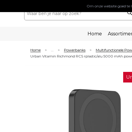
Om onze website goed te l
Home
Assortime
Home
...
Powerbanks
Multifunctionele Po
>
>
>
Urban Vitamin Richmond RCS rplastic/alu 5000 mAh pow
Ur