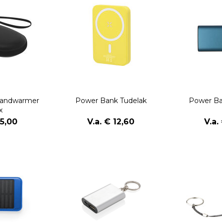
Handwarmer
Power Bank Tudelak
Power B
x
15,00
V.a. € 12,60
V.a.