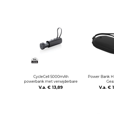
CycleCell 5000mAh
Power Bank 
powerbank met verwijderbare
Gea
batterij
V.a. € 13,89
V.a. € 