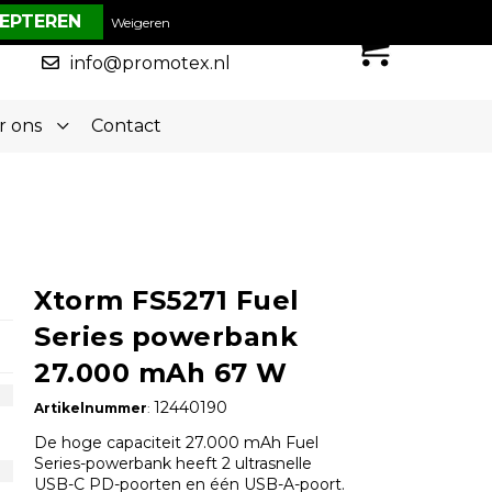
€ 0,00
Weigeren
0
050-5773636
info@promotex.nl
r ons
Contact
Xtorm FS5271 Fuel
Series powerbank
27.000 mAh 67 W
12440190
Artikelnummer
:
De hoge capaciteit 27.000 mAh Fuel
Series-powerbank heeft 2 ultrasnelle
USB-C PD-poorten en één USB-A-poort.