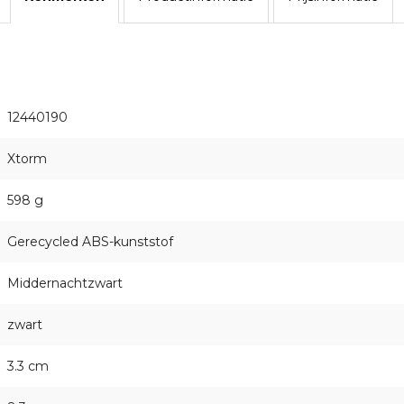
12440190
Xtorm
598 g
Gerecycled ABS-kunststof
Middernachtzwart
zwart
3.3 cm