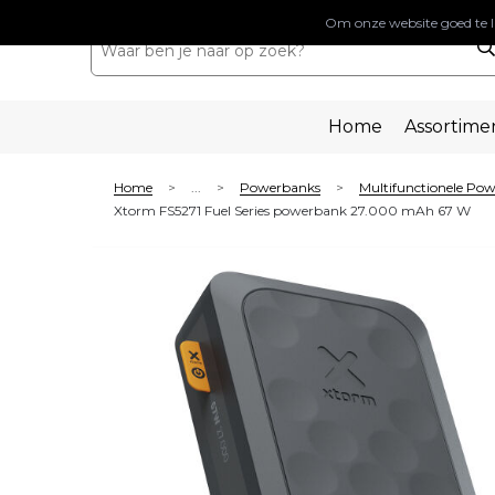
Om onze website goed te l
Home
Assortime
Home
...
Powerbanks
Multifunctionele Po
>
>
>
Xtorm FS5271 Fuel Series powerbank 27.000 mAh 67 W