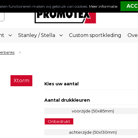
aten functioneren maken wij gebruik van cookies.
Meer informatie
.
nt
Stanley / Stella
Custom sportkleding
Ove
werbanks
>
Xtorm
Kies uw aantal
Aantal drukkleuren
voorzijde (50x85mm)
Onbedrukt
achterzijde (50x130mm)