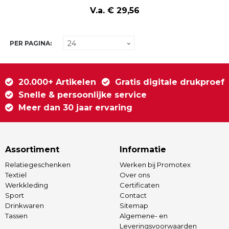
V.a. € 29,56
PER PAGINA:
20.000+ Artikelen
Gratis digitale drukproef
Snelle & persoonlijke service
Meer dan 30 jaar ervaring
Assortiment
Informatie
Relatiegeschenken
Werken bij Promotex
Textiel
Over ons
Werkkleding
Certificaten
Sport
Contact
Drinkwaren
Sitemap
Tassen
Algemene- en
Leveringsvoorwaarden