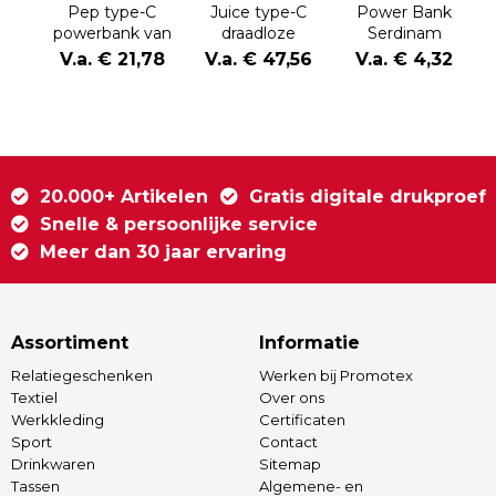
Pep type-C
Juice type-C
Power Bank
powerbank van
draadloze
Serdinam
4000 mAh van
powerbank van
V.a. € 21,78
V.a. € 47,56
V.a. € 4,32
gerecycled
8000 mAh van
aluminium
gerecycled
aluminium
20.000+ Artikelen
Gratis digitale drukproef
Snelle & persoonlijke service
Meer dan 30 jaar ervaring
Assortiment
Informatie
Relatiegeschenken
Werken bij Promotex
Textiel
Over ons
Werkkleding
Certificaten
Sport
Contact
Drinkwaren
Sitemap
Tassen
Algemene- en