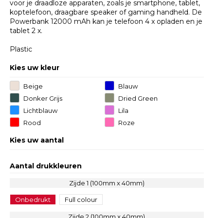
voor je draadloze apparaten, zoals je smartphone, tablet,
koptelefoon, draagbare speaker of gaming handheld. De
Powerbank 12000 mAh kan je telefoon 4 x opladen en je
tablet 2 x.
Plastic
Kies uw kleur
Beige
Blauw
Donker Grijs
Dried Green
Lichtblauw
Lila
Rood
Roze
Kies uw aantal
Aantal drukkleuren
Zijde 1 (100mm x 40mm)
Onbedrukt
Full colour
Zijde 2 (100mm x 40mm)