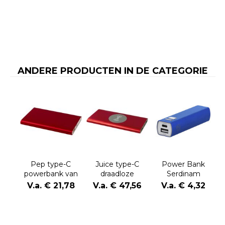
ANDERE PRODUCTEN IN DE CATEGORIE
Pep type-C
Juice type-C
Power Bank
powerbank van
draadloze
Serdinam
4000 mAh van
powerbank van
V.a. € 21,78
V.a. € 47,56
V.a. € 4,32
gerecycled
8000 mAh van
aluminium
gerecycled
aluminium