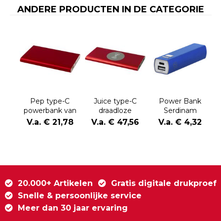
ANDERE PRODUCTEN IN DE CATEGORIE
Pep type-C
Juice type-C
Power Bank
powerbank van
draadloze
Serdinam
4000 mAh van
powerbank van
V.a. € 21,78
V.a. € 47,56
V.a. € 4,32
gerecycled
8000 mAh van
aluminium
gerecycled
aluminium
20.000+ Artikelen
Gratis digitale drukproef
Snelle & persoonlijke service
Meer dan 30 jaar ervaring