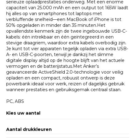
serieuze oplaadprestaties onderweg. Met een enorme
capaciteit van 25.000 mAh en een output tot 165W laadt
hij alles op van smartphones tot laptops met
verbluffende snelheid—een MacBook of iPhone is tot
50% opgeladen in minder dan 35 minuten.Het
opvallendste kenmerk zijn de twee ingebouwde USB-C-
kabels: één intrekbaar en één geïntegreerd in een
stevige draagriem, waardoor extra kabels overbodig zijn.
Je kunt tot vier apparaten tegelijk opladen via extra USB-
A- en USB-C-poorten, terwijl je dankzij het slimme
digitale display altijd op de hoogte blijft van het actuele
vermogen en de batterijstatus.Met Anker’s
geavanceerde ActiveShield 2.0-technologie voor veilig
opladen en een compact, robuust ontwerp is deze
powerbank ideaal voor werk, reizen of dagelijks gebruik
wanneer prestaties en gebruiksgemak centraal staan.
PC, ABS
Kies uw aantal
Aantal drukkleuren