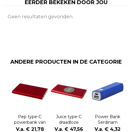
EERDER BEKEKEN DOOR JOU
Geen resultaten gevonden.
ANDERE PRODUCTEN IN DE CATEGORIE
Pep type-C
Juice type-C
Power Bank
powerbank van
draadloze
Serdinam
4000 mAh van
powerbank van
V.a. € 21,78
V.a. € 47,56
V.a. € 4,32