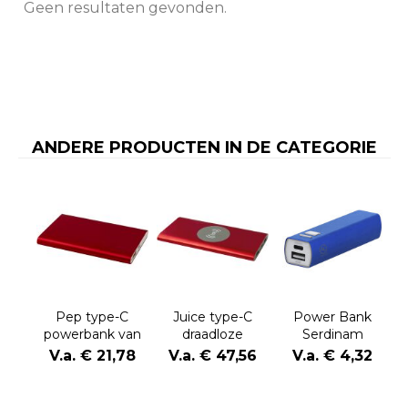
Geen resultaten gevonden.
ANDERE PRODUCTEN IN DE CATEGORIE
Pep type-C
Juice type-C
Power Bank
powerbank van
draadloze
Serdinam
4000 mAh van
powerbank van
V.a. € 21,78
V.a. € 47,56
V.a. € 4,32
gerecycled
8000 mAh van
aluminium
gerecycled
aluminium