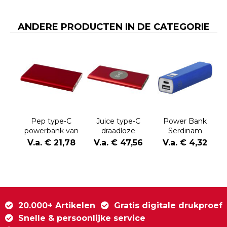
ANDERE PRODUCTEN IN DE CATEGORIE
Pep type-C
Juice type-C
Power Bank
powerbank van
draadloze
Serdinam
4000 mAh van
powerbank van
V.a. € 21,78
V.a. € 47,56
V.a. € 4,32
gerecycled
8000 mAh van
aluminium
gerecycled
aluminium
20.000+ Artikelen
Gratis digitale drukproef
Snelle & persoonlijke service