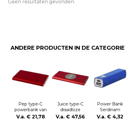
Geen resultaten gevonden.
ANDERE PRODUCTEN IN DE CATEGORIE
Pep type-C
Juice type-C
Power Bank
powerbank van
draadloze
Serdinam
4000 mAh van
powerbank van
V.a. € 21,78
V.a. € 47,56
V.a. € 4,32
gerecycled
8000 mAh van
aluminium
gerecycled
aluminium