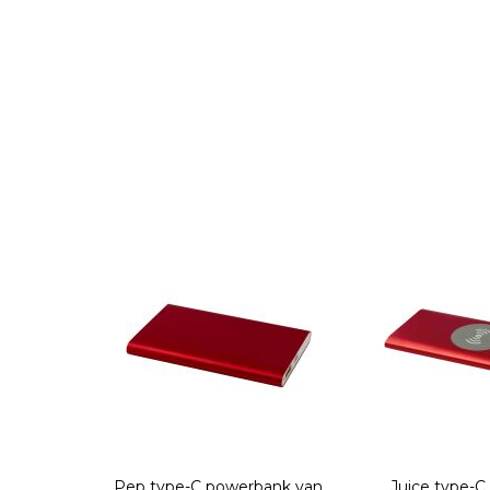
Pep type-C powerbank van
Juice type-C