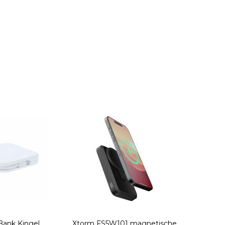
Bank Kingel
Xtorm FS5W101 magnetische