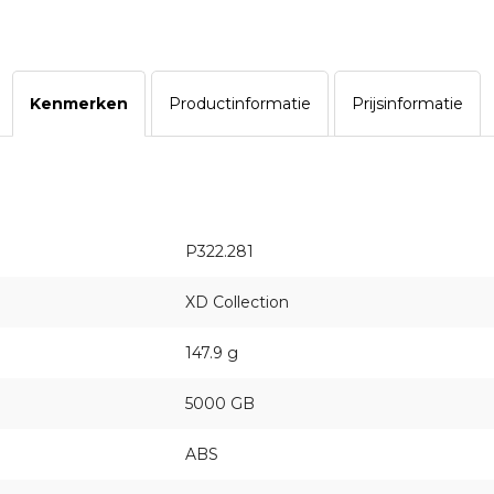
Kenmerken
Productinformatie
Prijsinformatie
P322.281
XD Collection
147.9 g
5000 GB
ABS