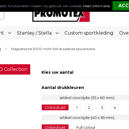
aten functioneren maken wij gebruik van cookies.
Meer informatie
.
nt
Stanley / Stella
Custom sportkleding
Ove
l
Magnetische 5000 mAh 5W draadloze powerbank
>
D Collection
Kies uw aantal
Aantal drukkleuren
artikel voorzijde (35 x 60 mm)
Onbedrukt
1
2
3
4
artikel voorzijde (40 x 65 mm)
Onbedrukt
Full colour