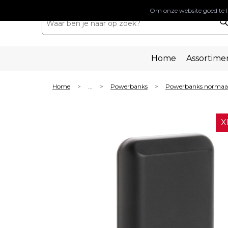
Om onze website goed te l
Home
Assortime
Home
...
Powerbanks
Powerbanks normaa
>
>
>
X