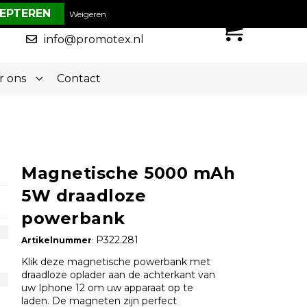
€ 0,00
Weigeren
0
050-5773636
info@promotex.nl
r ons
Contact
Magnetische 5000 mAh
5W draadloze
powerbank
P322.281
Artikelnummer
:
Klik deze magnetische powerbank met
draadloze oplader aan de achterkant van
uw Iphone 12 om uw apparaat op te
laden. De magneten zijn perfect