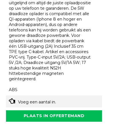
uitgelijnd om altijd de juiste oplaadpositie
op uw telefoon te garanderen. De 5W
draadloze oplader is compatibel met alle
QI-apparaten (Iphone 8 en hoger en
Android-apparaten), dus op andere
telefoons kan hij worden gebruikt als een
gewone draadloze powerbank. Voor
opladen via kabel biedt de powerbank
één USB-uitgang (2A) Inclusief 35 cm
TPE type C-kabel. Artikel en accessoires
PVC-vrij. Type-C-input 5V/2A; USB-output
5V /2A; Draadloze uitgang 5V/1A 5W; 17
stuks hoge kwaliteit N52H
hittebestendige magneten
geïntegreerd.
ABS
Voeg een aantal in.
PLAATS IN OFFERTEMAND