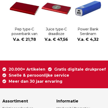
Pep type-C
Juice type-C
Power Bank
powerbank van
draadloze
Serdinam
4000 mAh van
powerbank van
V.a. € 21,78
V.a. € 47,56
V.a. € 4,32
gerecycled
8000 mAh van
aluminium
gerecycled
aluminium
20.000+ Artikelen
Gratis digitale drukproef
Snelle & persoonlijke service
Meer dan 30 jaar ervaring
Assortiment
Informatie