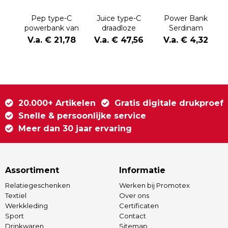
Pep type-C
Juice type-C
Power Bank
powerbank van
draadloze
Serdinam
4000 mAh van
powerbank van
V.a. € 21,78
V.a. € 47,56
V.a. € 4,32
gerecycled
8000 mAh van
aluminium
gerecycled
aluminium
20.000+ Artikelen
Gratis digitale drukproef
Snelle & persoonlijke service
Meer dan 30 jaar ervaring
Assortiment
Informatie
Relatiegeschenken
Werken bij Promotex
Textiel
Over ons
Werkkleding
Certificaten
Sport
Contact
Drinkwaren
Sitemap