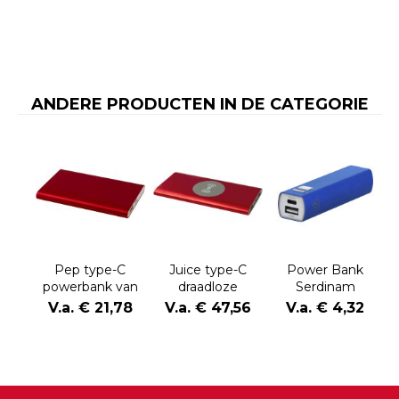
ANDERE PRODUCTEN IN DE CATEGORIE
Pep type-C
Juice type-C
Power Bank
powerbank van
draadloze
Serdinam
4000 mAh van
powerbank van
V.a. € 21,78
V.a. € 47,56
V.a. € 4,32
gerecycled
8000 mAh van
aluminium
gerecycled
aluminium