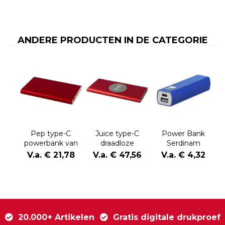
ANDERE PRODUCTEN IN DE CATEGORIE
Pep type-C
Juice type-C
Power Bank
powerbank van
draadloze
Serdinam
4000 mAh van
powerbank van
V.a. € 21,78
V.a. € 47,56
V.a. € 4,32
gerecycled
8000 mAh van
aluminium
gerecycled
aluminium
20.000+ Artikelen
Gratis digitale drukproef