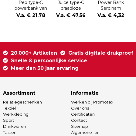
Pep type-C
Juice type-C
Power Bank
powerbank van
draadloze
Serdinam
4000 mAh van
powerbank van
V.a. € 21,78
V.a. € 47,56
V.a. € 4,32
gerecycled
8000 mAh van
aluminium
gerecycled
aluminium
20.000+ Artikelen
Gratis digitale drukproef
Snelle & persoonlijke service
Meer dan 30 jaar ervaring
Assortiment
Informatie
Relatiegeschenken
Werken bij Promotex
Textiel
Over ons
Werkkleding
Certificaten
Sport
Contact
Drinkwaren
Sitemap
Tassen
Algemene- en