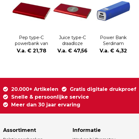
Pep type-C
Juice type-C
Power Bank
powerbank van
draadloze
Serdinam
4000 mAh van
powerbank van
V.a. € 21,78
V.a. € 47,56
V.a. € 4,32
gerecycled
8000 mAh van
aluminium
gerecycled
aluminium
20.000+ Artikelen
Gratis digitale drukproef
Snelle & persoonlijke service
Meer dan 30 jaar ervaring
Assortiment
Informatie