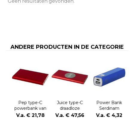
Geen resultaten gevonden.
ANDERE PRODUCTEN IN DE CATEGORIE
Pep type-C
Juice type-C
Power Bank
powerbank van
draadloze
Serdinam
4000 mAh van
powerbank van
V.a. € 21,78
V.a. € 47,56
V.a. € 4,32
gerecycled
8000 mAh van
aluminium
gerecycled
aluminium