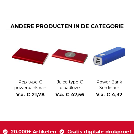
ANDERE PRODUCTEN IN DE CATEGORIE
Pep type-C
Juice type-C
Power Bank
powerbank van
draadloze
Serdinam
4000 mAh van
powerbank van
V.a. € 21,78
V.a. € 47,56
V.a. € 4,32
gerecycled
8000 mAh van
aluminium
gerecycled
aluminium
20.000+ Artikelen
Gratis digitale drukproef