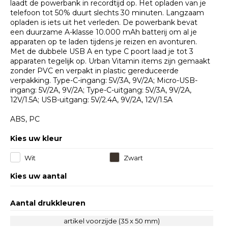
laadt de powerbank in recordtijd op. Het opladen van je
telefoon tot 50% duurt slechts 30 minuten. Langzaam
opladen is iets uit het verleden. De powerbank bevat
een duurzame A-klasse 10.000 mAh batterij om al je
apparaten op te laden tijdens je reizen en avonturen.
Met de dubbele USB A en type C poort laad je tot 3
apparaten tegelijk op. Urban Vitamin items zijn gemaakt
zonder PVC en verpakt in plastic gereduceerde
verpakking. Type-C-ingang: 5V/3A, 9V/2A; Micro-USB-
ingang: 5V/2A, 9V/2A; Type-C-uitgang: 5V/3A, 9V/2A,
12V/1.5A; USB-uitgang: 5V/2.4A, 9V/2A, 12V/1.5A
ABS, PC
Kies uw kleur
Wit
Zwart
Kies uw aantal
Aantal drukkleuren
artikel voorzijde (35 x 50 mm)