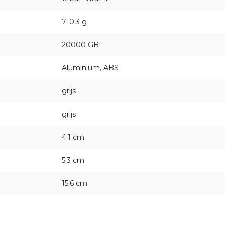
710.3 g
20000 GB
Aluminium, ABS
grijs
grijs
4.1 cm
5.3 cm
15.6 cm