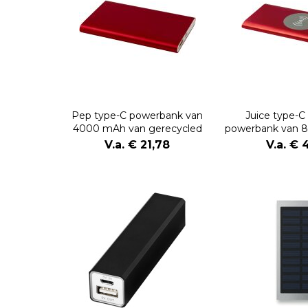
Pep type-C powerbank van
Juice type-C
4000 mAh van gerecycled
powerbank van 
aluminium
gerecycled 
V.a. € 21,78
V.a. € 