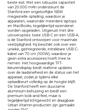
beste eist. Met een robuuste capaciteit
van 20.000 mAh ondersteunt de
Stanford een ongelooflijke 165W
megasnelle oplading, waardoor je
apparaten, waaronder meerdere laptops
en MacBooks, tegelijkertijd razendsnel
worden opgeladen. Uitgerust met drie
uitvoeropties: twee USB-C en één USB-A,
is de Stanford ontworpen voor maximale
veelzijdigheid. Hij beschikt ook over een
unieke, geïntegreerde, intrekbare USB-C-
kabel van 70 cm (100W), waardoor je
geen extra accessoires hoeft mee te
nemen. Het hoogwaardige TFT-
kleurendisplay biedt realtime updates
over de laadsnelheid en de status van het
apparaat, zodat je tijdens elke
oplaadbeurt volledig op de hoogte blijft.
De Stanford heeft een duurzame
aluminium behuizing en biedt een
premium look-and-feel, maar is
tegelijkertijd lichtgewicht en draagbaar.
Urban Vitamin-producten zijn gemaakt
zonder PVC .