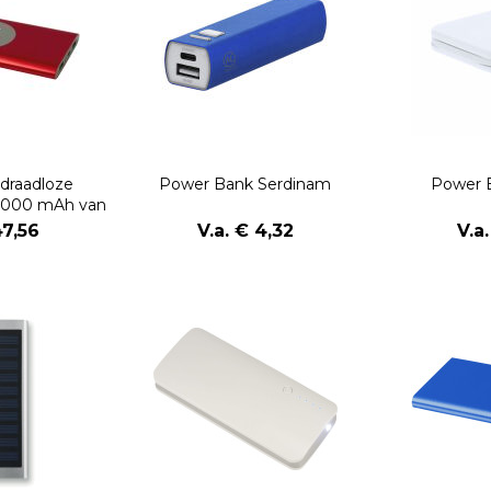
 draadloze
Power Bank Serdinam
Power 
8000 mAh van
aluminium
47,56
V.a. € 4,32
V.a