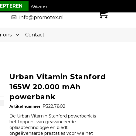
€ 0,00
Weigeren
0
050-5773636
info@promotex.nl
r ons
Contact
Urban Vitamin Stanford
165W 20.000 mAh
powerbank
P322.7802
Artikelnummer
:
De Urban Vitamin Stanford powerbank is
het toppunt van geavanceerde
oplaadtechnologie en biedt
ongeëvenaarde prestaties voor wie het