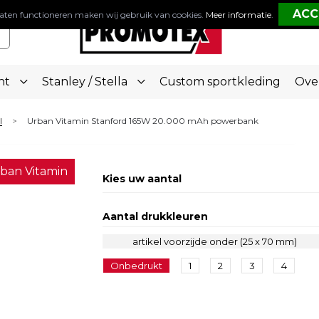
aten functioneren maken wij gebruik van cookies.
Meer informatie
.
nt
Stanley / Stella
Custom sportkleding
Ove
l
Urban Vitamin Stanford 165W 20.000 mAh powerbank
>
ban Vitamin
Kies uw aantal
Aantal drukkleuren
artikel voorzijde onder (25 x 70 mm)
Onbedrukt
1
2
3
4