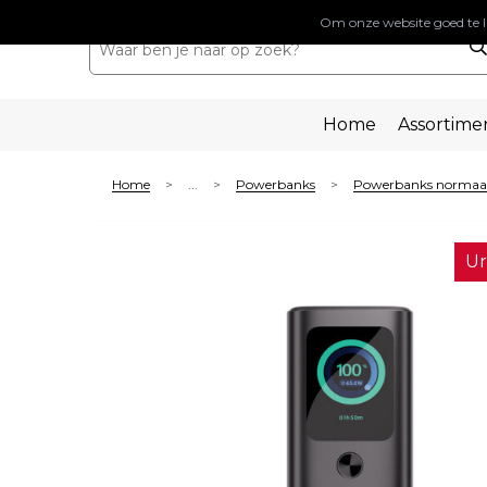
Om onze website goed te l
Home
Assortime
Home
...
Powerbanks
Powerbanks normaa
>
>
>
Ur