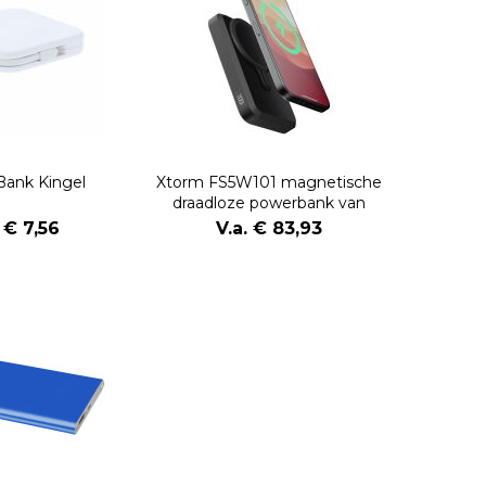
Bank Kingel
Xtorm FS5W101 magnetische
draadloze powerbank van
10.000 mAh
. € 7,56
V.a. € 83,93