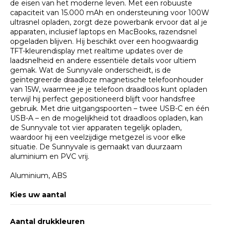
de eisen van het moderne leven. Met een robuuste
capaciteit van 15.000 mAh en ondersteuning voor 100W
ultrasnel opladen, zorgt deze powerbank ervoor dat al je
apparaten, inclusief laptops en MacBooks, razendsnel
opgeladen blijven. Hij beschikt over een hoogwaardig
TFT-kleurendisplay met realtime updates over de
laadsnelheid en andere essentiële details voor ultiem
gemak. Wat de Sunnyvale onderscheidt, is de
geïntegreerde draadloze magnetische telefoonhouder
van 15W, waarmee je je telefoon draadloos kunt opladen
terwijl hij perfect gepositioneerd blijft voor handsfree
gebruik. Met drie uitgangspoorten – twee USB-C en één
USB-A – en de mogelijkheid tot draadloos opladen, kan
de Sunnyvale tot vier apparaten tegelijk opladen,
waardoor hij een veelzijdige metgezel is voor elke
situatie. De Sunnyvale is gemaakt van duurzaam
aluminium en PVC vrij.
Aluminium, ABS
Kies uw aantal
Aantal drukkleuren