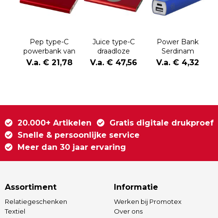
Pep type-C
Juice type-C
Power Bank
powerbank van
draadloze
Serdinam
4000 mAh van
powerbank van
V.a. € 21,78
V.a. € 47,56
V.a. € 4,32
gerecycled
8000 mAh van
aluminium
gerecycled
aluminium
20.000+ Artikelen
Gratis digitale drukproef
Snelle & persoonlijke service
Meer dan 30 jaar ervaring
Assortiment
Informatie
Relatiegeschenken
Werken bij Promotex
Textiel
Over ons