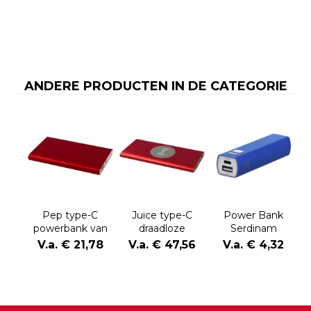
ANDERE PRODUCTEN IN DE CATEGORIE
Pep type-C
Juice type-C
Power Bank
powerbank van
draadloze
Serdinam
4000 mAh van
powerbank van
V.a. € 21,78
V.a. € 47,56
V.a. € 4,32
gerecycled
8000 mAh van
aluminium
gerecycled
aluminium