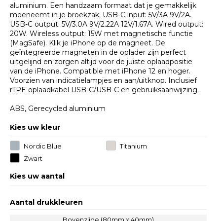
aluminium. Een handzaam formaat dat je gemakkelijk
meeneemt in je broekzak. USB-C input: 5V/3A 9V/2A.
USB-C output: 5V/3.0A 9V/2.22A 12V/1.67A. Wired output:
20W. Wireless output: 15W met magnetische functie
(MagSafe). Klik je iPhone op de magneet. De
geïntegreerde magneten in de oplader zijn perfect
uitgelijnd en zorgen altijd voor de juiste oplaadpositie
van de iPhone. Compatible met iPhone 12 en hoger.
Voorzien van indicatielampjes en aan/uitknop. Inclusief
rTPE oplaadkabel USB-C/USB-C en gebruiksaanwijzing.
ABS, Gerecycled aluminium
Kies uw kleur
Nordic Blue
Titanium
Zwart
Kies uw aantal
Aantal drukkleuren
Bovenzijde (80mm x 40mm)