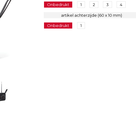
Onbedrukt
1
2
3
4
artikel achterzijde (60 x 10 mm)
Onbedrukt
1