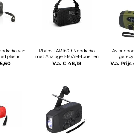
odradio van
Philips TAR1609 Noodradio
Avior noo
ed plastic
met Analoge FM/AM-tuner en
gerecyc
Zaklamp
15,60
V.a. € 48,18
V.a. Prij