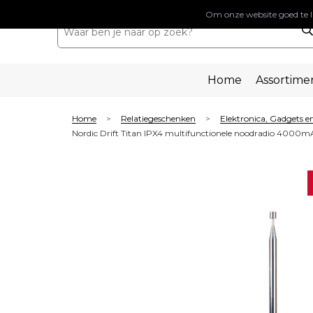
Om onze website goed te l
Home
Assortime
Home
Relatiegeschenken
Elektronica, Gadgets 
>
>
Nordic Drift Titan IPX4 multifunctionele noodradio 4000