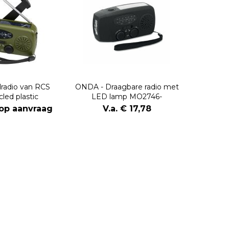
dradio van RCS
ONDA - Draagbare radio met
led plastic
LED lamp MO2746-
s op aanvraag
V.a. € 17,78