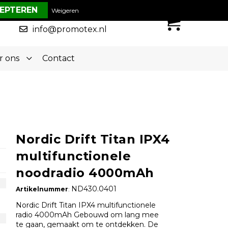
€ 0,00
Weigeren
0
050-5773636
info@promotex.nl
r ons
Contact
Nordic Drift Titan IPX4
multifunctionele
noodradio 4000mAh
ND430.0401
Artikelnummer
:
Nordic Drift Titan IPX4 multifunctionele
radio 4000mAh Gebouwd om lang mee
te gaan, gemaakt om te ontdekken. De