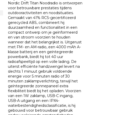
Nordic Drift Titan Noodradio is ontworpen
voor betrouwbare prestaties tijdens
outdooractiviteiten en noodsituaties.
Gemaakt van 41% RCS-gecertificeerd
gerecycled ABS, combineert hij
duurzaamheid en functionaliteit in een
compact ontwerp om je geïnformeerd
en van stroom voorzien te houden
wanneer dat het belangrijkst is. Uitgerust
met FM- en AM-radio, een 4000 mAh A-
klasse batterij en een geïntegreerde
powerbank, biedt hij tot 40 uur
radioafspeeltijd op een volle lading. De
uiterst efficiënte handzwengel levert na
slechts 1 minuut gebruik voldoende
energie voor 5 minuten radio of 30
minuten zaklampverlichting, terwijl het
geïntegreerde zonnepaneel extra
flexibiliteit biedt bij het opladen. Voorzien
van een 1W zaklamp, USB-C ingang,
USB-A uitgang en een IPX4-
waterbestendigheidsclassificatie, is hij
gebouwd voor betrouwbaar gebruik