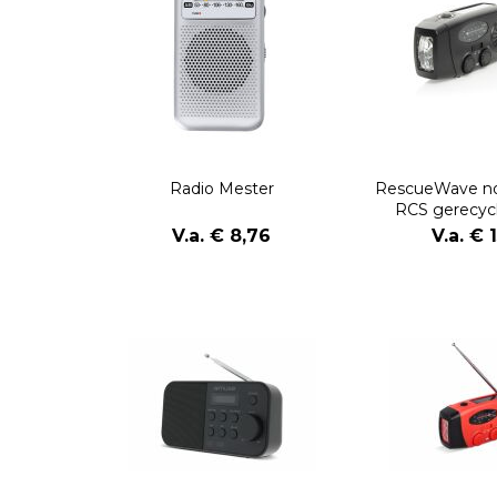
Radio Mester
RescueWave no
RCS gerecycl
V.a. € 8,76
V.a. € 