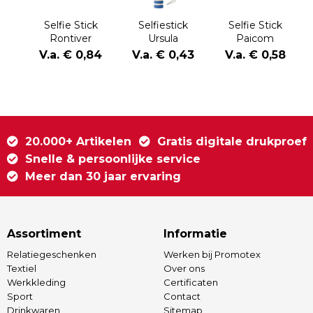
Selfie Stick
Selfiestick
Selfie Stick
Rontiver
Ursula
Paicom
V.a. € 0,84
V.a. € 0,43
V.a. € 0,58
20.000+ Artikelen
Gratis digitale drukproef
Snelle & persoonlijke service
Meer dan 30 jaar ervaring
Assortiment
Informatie
Relatiegeschenken
Werken bij Promotex
Textiel
Over ons
Werkkleding
Certificaten
Sport
Contact
Drinkwaren
Sitemap