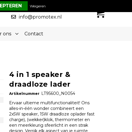
€ 0,00
Weigeren
0
050-5773636
info@promotex.nl
r ons
Contact
4 in 1 speaker &
draadloze lader
LT95600_N0054
Artikelnummer
:
Ervaar ultieme multifunctionaliteit! Ons
alles-in-één wonder combineert een
2x5W speaker, 15W draadloze oplader fast
charge), (wekker)klok, thermometer en
een meerkleurig sfeerlicht in een strak
design. Verrijk elk aspect van je ruimte