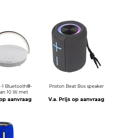
n-1 Bluetooth®-
Prixton Beat Box speaker
van 10 W met
ing en draadloos
s op aanvraag
V.a. Prijs op aanvraag
adstation