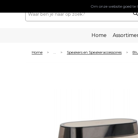
Om onze website goed te l
Home
Assortime
Home
...
Speakers en Speakeraccessoires
Blu
>
>
>