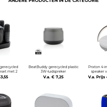
ANDERE PRODUCTEN IN DE CATEGORIE
gerecycled
BeatBuddy gerecycled plastic
Prixton 4-i
keset met 2
3W-luidspreker
speaker 
oons
ledverlicht
53,55
V.a. € 7,25
V.a. Prij
opla