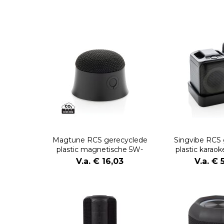
Magtune RCS gerecyclede
Singvibe RCS 
plastic magnetische 5W-
plastic karao
luidspreker
microf
V.a. € 16,03
V.a. € 