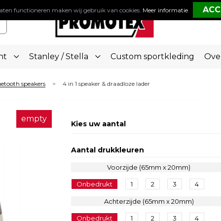
aten functioneren maken wij gebruik van cookies.
Meer informatie
.
nt
Stanley / Stella
Custom sportkleding
Ove
etooth speakers
4 in 1 speaker & draadloze lader
>
empty
Kies uw aantal
Aantal drukkleuren
Voorzijde (65mm x 20mm)
Onbedrukt
1
2
3
4
Achterzijde (65mm x 20mm)
Onbedrukt
1
2
3
4