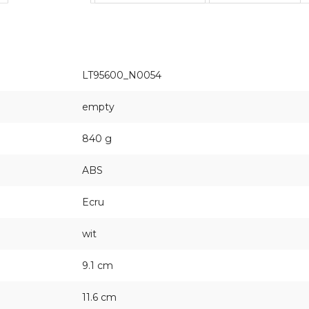
LT95600_N0054
empty
840 g
ABS
Ecru
wit
9.1 cm
11.6 cm