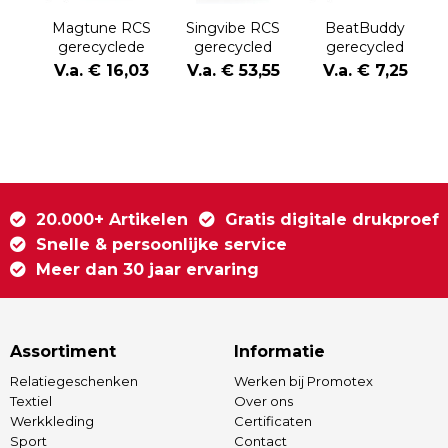
Magtune RCS
Singvibe RCS
BeatBuddy
gerecyclede
gerecycled
gerecycled
plastic
plastic
plastic 3W-
V.a. € 16,03
V.a. € 53,55
V.a. € 7,25
magnetische
karaokeset met
luidspreker
5W-luidspreker
2 microfoons
20.000+ Artikelen
Gratis digitale drukproef
Snelle & persoonlijke service
Meer dan 30 jaar ervaring
Assortiment
Informatie
Relatiegeschenken
Werken bij Promotex
Textiel
Over ons
Werkkleding
Certificaten
Sport
Contact