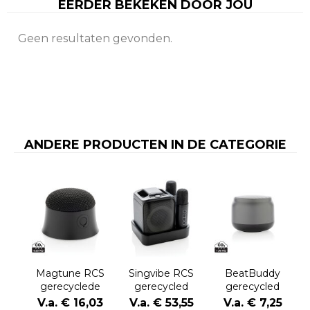
EERDER BEKEKEN DOOR JOU
Geen resultaten gevonden.
ANDERE PRODUCTEN IN DE CATEGORIE
Magtune RCS
Singvibe RCS
BeatBuddy
gerecyclede
gerecycled
gerecycled
plastic
plastic
plastic 3W-
V.a. € 16,03
V.a. € 53,55
V.a. € 7,25