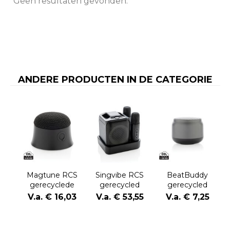
Geen resultaten gevonden.
ANDERE PRODUCTEN IN DE CATEGORIE
Magtune RCS
Singvibe RCS
BeatBuddy
gerecyclede
gerecycled
gerecycled
plastic
plastic
plastic 3W-
V.a. € 16,03
V.a. € 53,55
V.a. € 7,25
magnetische
karaokeset met
luidspreker
5W-luidspreker
2 microfoons