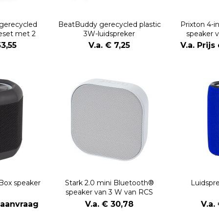
gerecycled
BeatBuddy gerecycled plastic
Prixton 4-i
keset met 2
3W-luidspreker
speaker 
oons
ledverlicht
53,55
V.a. € 7,25
V.a. Prij
opla
Box speaker
Stark 2.0 mini Bluetooth®
Luidspr
speaker van 3 W van RCS
gerecycled plastic
p aanvraag
V.a. € 30,78
V.a.