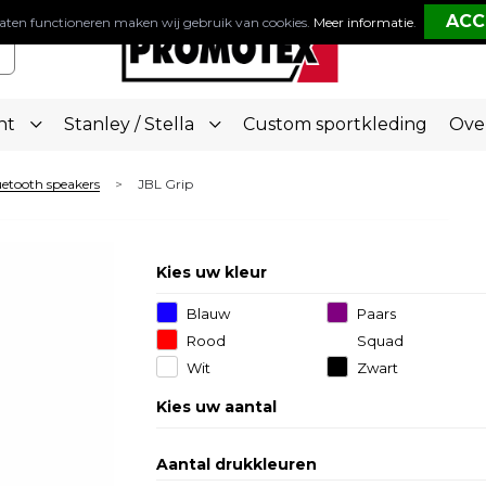
aten functioneren maken wij gebruik van cookies.
Meer informatie
.
nt
Stanley / Stella
Custom sportkleding
Ove
etooth speakers
JBL Grip
>
Kies uw kleur
Blauw
Paars
Rood
Squad
Wit
Zwart
Kies uw aantal
Aantal drukkleuren