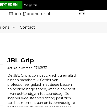
€ 0,00
Weigeren
0
050-5773636
info@promotex.nl
r ons
Contact
JBL Grip
2716873
Artikelnummer
:
De JBL Grip is compact, krachtig en altijd
binnen handbereik. Geniet van
professioneel geluid met diepe bassen
en heldere hoge tonen, waar je ook bent
– van ochtendgym tot stranddag. De
ingebouwde sfeerverlichting past zich
aan het moment aan en is eenvoudig te