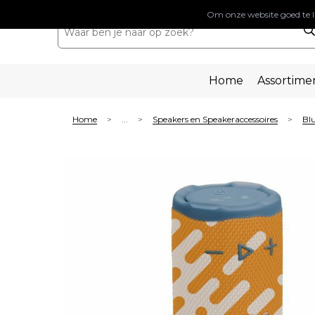
Om onze website goed te l
Home
Assortime
Home
...
Speakers en Speakeraccessoires
Blu
>
>
>