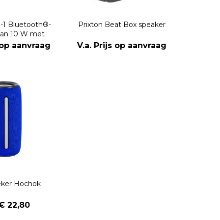
n-1 Bluetooth®-
Prixton Beat Box speaker
van 10 W met
ing en draadloos
s op aanvraag
V.a. Prijs op aanvraag
adstation
eker Hochok
 € 22,80