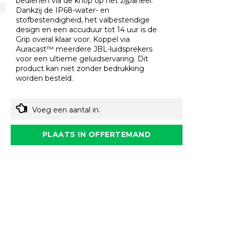
bedienen via de knop op het zijpaneel.
Dankzij de IP68-water- en
stofbestendigheid, het valbestendige
design en een accuduur tot 14 uur is de
Grip overal klaar voor. Koppel via
Auracast™ meerdere JBL-luidsprekers
voor een ultieme geluidservaring. Dit
product kan niet zonder bedrukking
worden besteld.
Voeg een aantal in.
PLAATS IN OFFERTEMAND