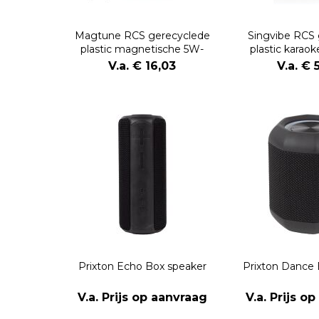
Magtune RCS gerecyclede
Singvibe RCS 
plastic magnetische 5W-
plastic karao
luidspreker
microf
V.a. € 16,03
V.a. € 
Prixton Echo Box speaker
Prixton Dance 
V.a. Prijs op aanvraag
V.a. Prijs o