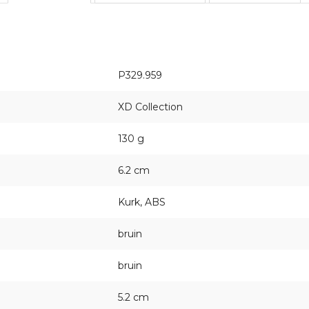
P329.959
XD Collection
130 g
6.2 cm
Kurk, ABS
bruin
bruin
5.2 cm