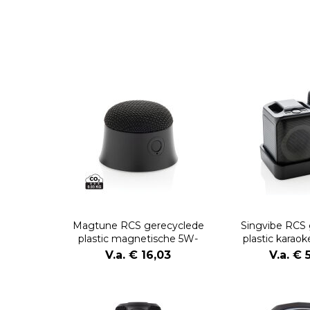
Magtune RCS gerecyclede
Singvibe RCS 
plastic magnetische 5W-
plastic karao
luidspreker
microf
V.a. € 16,03
V.a. € 