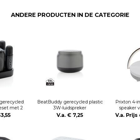
ANDERE PRODUCTEN IN DE CATEGORIE
gerecycled
BeatBuddy gerecycled plastic
Prixton 4-i
keset met 2
3W-luidspreker
speaker 
oons
ledverlicht
53,55
V.a. € 7,25
V.a. Prij
opla