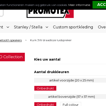
aten functioneren maken wij gebruik van cookies.
Meer informatie
.
nt
Stanley / Stella
Custom sportkleding
Ove
etooth speakers
Kurk 3W draadloze luidspreker
>
D Collection
Kies uw aantal
Aantal drukkleuren
artikel voorzijde (20 x 25 mm)
Onbedrukt
artikel bovenzijde (57 x 57 mm)
Onbedrukt
Full colour