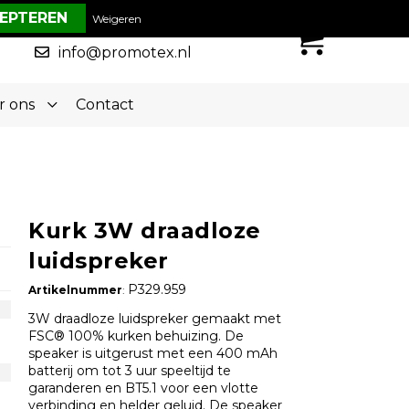
€ 0,00
Weigeren
0
050-5773636
info@promotex.nl
r ons
Contact
Kurk 3W draadloze
luidspreker
P329.959
Artikelnummer
:
3W draadloze luidspreker gemaakt met
FSC® 100% kurken behuizing. De
speaker is uitgerust met een 400 mAh
batterij om tot 3 uur speeltijd te
garanderen en BT5.1 voor een vlotte
verbinding en helder geluid. De speaker