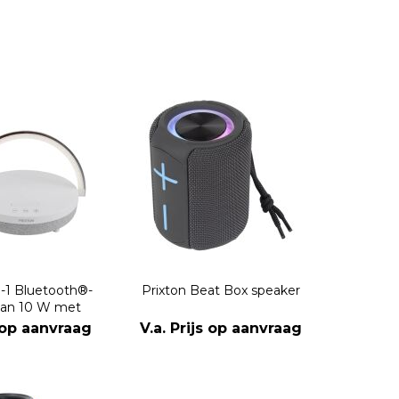
n-1 Bluetooth®-
Prixton Beat Box speaker
van 10 W met
ing en draadloos
s op aanvraag
V.a. Prijs op aanvraag
adstation