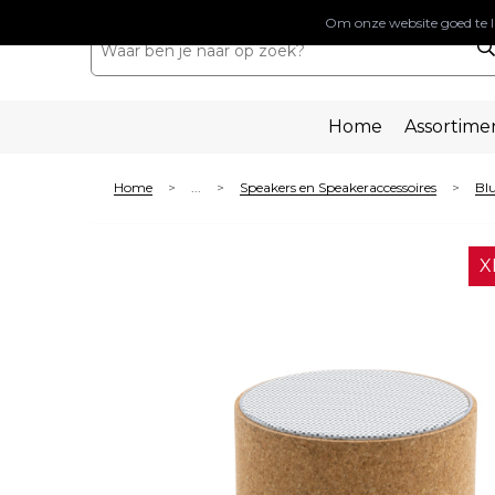
Om onze website goed te l
Home
Assortime
Home
...
Speakers en Speakeraccessoires
Blu
>
>
>
X