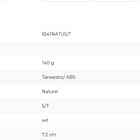
6541NATUS/T
140 g
Tarwestro/ ABS
Naturel
S/T
wit
7.2 cm