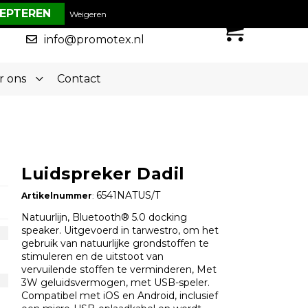
€ 0,00
Weigeren
0
050-5773636
info@promotex.nl
r ons
Contact
Luidspreker Dadil
6541NATUS/T
Artikelnummer
:
Natuurlijn, Bluetooth® 5.0 docking
speaker. Uitgevoerd in tarwestro, om het
gebruik van natuurlijke grondstoffen te
stimuleren en de uitstoot van
vervuilende stoffen te verminderen, Met
3W geluidsvermogen, met USB-speler.
Compatibel met iOS en Android, inclusief