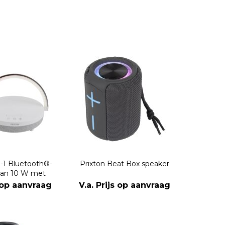
n-1 Bluetooth®-
Prixton Beat Box speaker
van 10 W met
ing en draadloos
s op aanvraag
V.a. Prijs op aanvraag
adstation