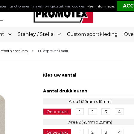
aten functioneren maken wij gebruik van cookies.
Meer informatie
.
nt
Stanley / Stella
Custom sportkleding
Ove
etooth speakers
Luidspreker Dadil
>
Kies uw aantal
Aantal drukkleuren
Area 1 (50mm x 10mm)
Onbedrukt
1
2
3
4
Area 2 (45mm x 25mm)
Onbedrukt
1
2
3
4