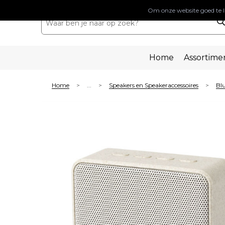
Om onze website goed te l
Home
Assortime
Home
...
Speakers en Speakeraccessoires
Blu
>
>
>