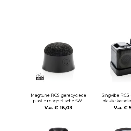
Magtune RCS gerecyclede
Singvibe RCS 
plastic magnetische 5W-
plastic karao
luidspreker
microf
V.a. € 16,03
V.a. € 