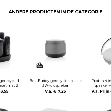
ANDERE PRODUCTEN IN DE CATEGORIE
gerecycled
BeatBuddy gerecycled plastic
Prixton 4-i
keset met 2
3W-luidspreker
speaker 
oons
ledverlicht
53,55
V.a. € 7,25
V.a. Prij
opla