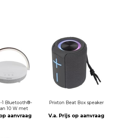
n-1 Bluetooth®-
Prixton Beat Box speaker
van 10 W met
ing en draadloos
s op aanvraag
V.a. Prijs op aanvraag
adstation