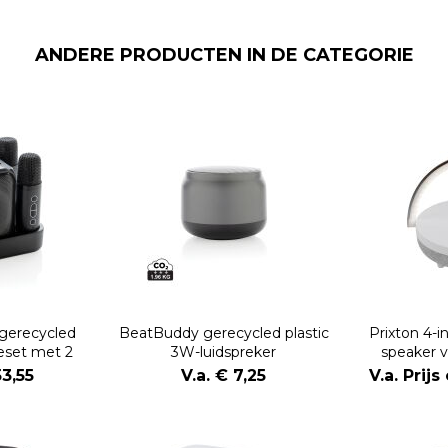
ANDERE PRODUCTEN IN DE CATEGORIE
gerecycled
BeatBuddy gerecycled plastic
Prixton 4-i
keset met 2
3W-luidspreker
speaker 
oons
ledverlicht
53,55
V.a. € 7,25
V.a. Prij
opla