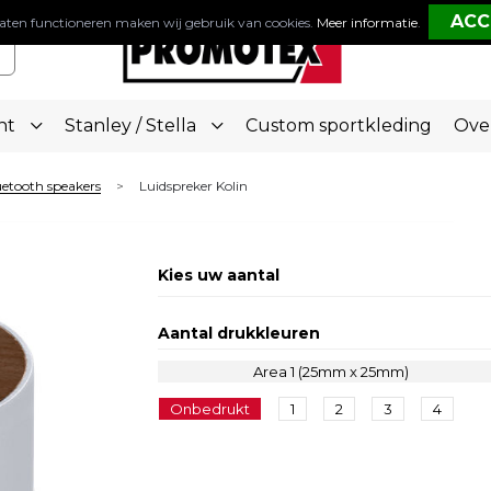
aten functioneren maken wij gebruik van cookies.
Meer informatie
.
nt
Stanley / Stella
Custom sportkleding
Ove
etooth speakers
Luidspreker Kolin
>
Kies uw aantal
Aantal drukkleuren
Area 1 (25mm x 25mm)
Onbedrukt
1
2
3
4