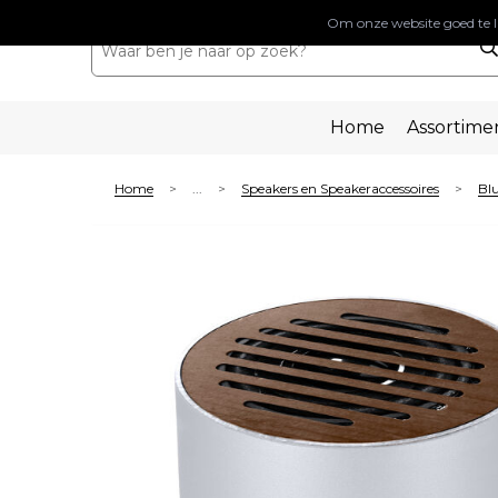
Om onze website goed te l
Home
Assortime
Home
...
Speakers en Speakeraccessoires
Blu
>
>
>