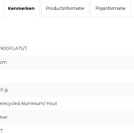
Kenmerken
Productinformatie
Prijsinformatie
1900PLATS/T
 cm
30 g
erecycled Aluminium/ Hout
lver
/T