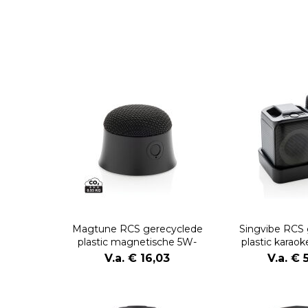
Magtune RCS gerecyclede
Singvibe RCS 
plastic magnetische 5W-
plastic karao
luidspreker
microf
V.a. € 16,03
V.a. € 