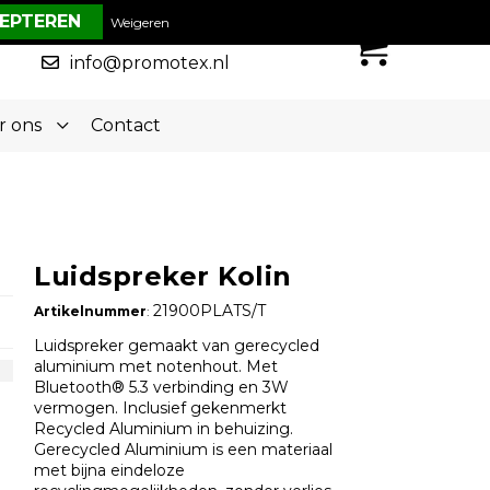
€ 0,00
Weigeren
0
050-5773636
info@promotex.nl
r ons
Contact
Luidspreker Kolin
21900PLATS/T
Artikelnummer
:
Luidspreker gemaakt van gerecycled
aluminium met notenhout. Met
Bluetooth® 5.3 verbinding en 3W
vermogen. Inclusief gekenmerkt
Recycled Aluminium in behuizing.
Gerecycled Aluminium is een materiaal
met bijna eindeloze