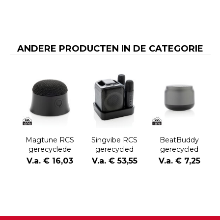
ANDERE PRODUCTEN IN DE CATEGORIE
Magtune RCS
Singvibe RCS
BeatBuddy
gerecyclede
gerecycled
gerecycled
plastic
plastic
plastic 3W-
V.a. € 16,03
V.a. € 53,55
V.a. € 7,25
magnetische
karaokeset met
luidspreker
5W-luidspreker
2 microfoons