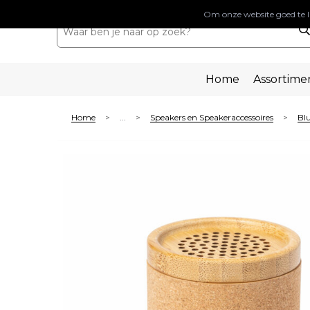
Om onze website goed te l
Home
Assortime
Home
...
Speakers en Speakeraccessoires
Blu
>
>
>