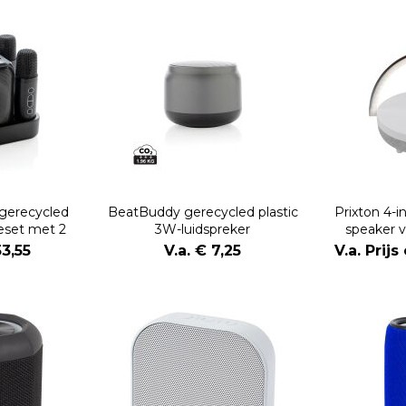
gerecycled
BeatBuddy gerecycled plastic
Prixton 4-i
keset met 2
3W-luidspreker
speaker 
oons
ledverlicht
53,55
V.a. € 7,25
V.a. Prij
opla