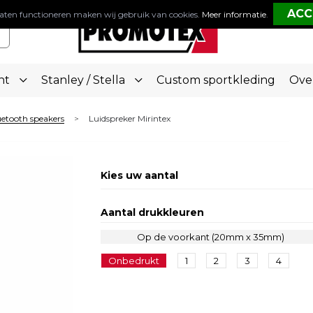
aten functioneren maken wij gebruik van cookies.
Meer informatie
.
nt
Stanley / Stella
Custom sportkleding
Ove
etooth speakers
Luidspreker Mirintex
>
Kies uw aantal
Aantal drukkleuren
Op de voorkant (20mm x 35mm)
Onbedrukt
1
2
3
4