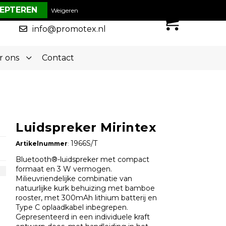
€ 0,00
Weigeren
0
050-5773636
info@promotex.nl
r ons
Contact
Luidspreker Mirintex
1966S/T
Artikelnummer
:
Bluetooth®-luidspreker met compact
formaat en 3 W vermogen.
Milieuvriendelijke combinatie van
natuurlijke kurk behuizing met bamboe
rooster, met 300mAh lithium batterij en
Type C oplaadkabel inbegrepen.
Gepresenteerd in een individuele kraft