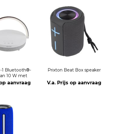
n-1 Bluetooth®-
Prixton Beat Box speaker
van 10 W met
ing en draadloos
s op aanvraag
V.a. Prijs op aanvraag
adstation