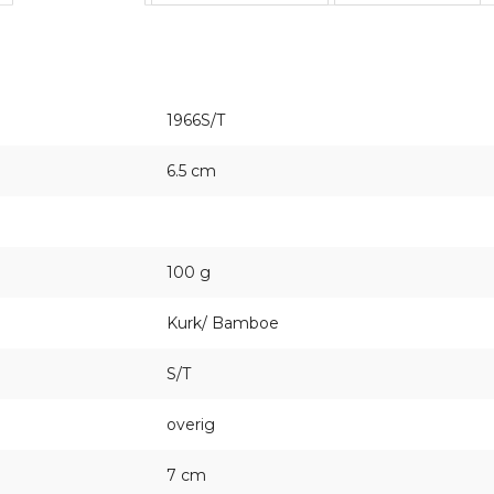
1966S/T
6.5 cm
100 g
Kurk/ Bamboe
S/T
overig
7 cm