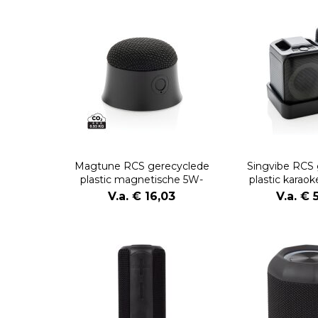
Magtune RCS gerecyclede
Singvibe RCS 
plastic magnetische 5W-
plastic karao
luidspreker
microf
V.a. € 16,03
V.a. € 