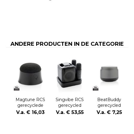
ANDERE PRODUCTEN IN DE CATEGORIE
Magtune RCS
Singvibe RCS
BeatBuddy
gerecyclede
gerecycled
gerecycled
plastic
plastic
plastic 3W-
V.a. € 16,03
V.a. € 53,55
V.a. € 7,25
magnetische
karaokeset met
luidspreker
5W-luidspreker
2 microfoons