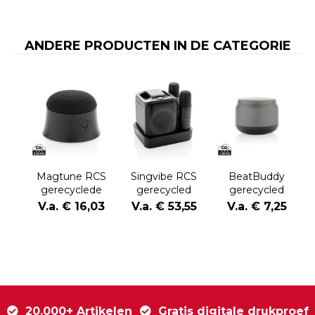
ANDERE PRODUCTEN IN DE CATEGORIE
Magtune RCS
Singvibe RCS
BeatBuddy
gerecyclede
gerecycled
gerecycled
plastic
plastic
plastic 3W-
V.a. € 16,03
V.a. € 53,55
V.a. € 7,25
magnetische
karaokeset met
luidspreker
5W-luidspreker
2 microfoons
20.000+ Artikelen
Gratis digitale drukproef