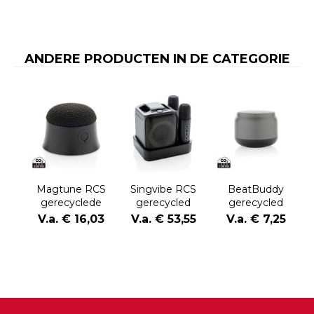
ANDERE PRODUCTEN IN DE CATEGORIE
Magtune RCS
Singvibe RCS
BeatBuddy
gerecyclede
gerecycled
gerecycled
plastic
plastic
plastic 3W-
V.a. € 16,03
V.a. € 53,55
V.a. € 7,25
magnetische
karaokeset met
luidspreker
5W-luidspreker
2 microfoons