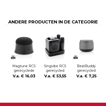
ANDERE PRODUCTEN IN DE CATEGORIE
Magtune RCS
Singvibe RCS
BeatBuddy
gerecyclede
gerecycled
gerecycled
plastic
plastic
plastic 3W-
V.a. € 16,03
V.a. € 53,55
V.a. € 7,25
magnetische
karaokeset met
luidspreker
5W-luidspreker
2 microfoons