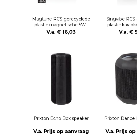
Magtune RCS gerecyclede
Singvibe RCS 
plastic magnetische 5W-
plastic karao
luidspreker
microf
V.a. € 16,03
V.a. € 
Prixton Echo Box speaker
Prixton Dance 
V.a. Prijs op aanvraag
V.a. Prijs o