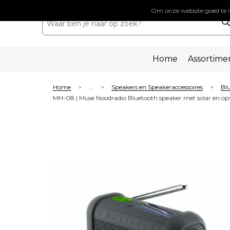
Om onze website goed te l
Home
Assortime
Home
...
Speakers en Speakeraccessoires
Blu
>
>
>
MH-08 | Muse Noodradio Bluetooth speaker met solar en 