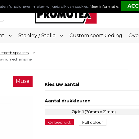
aten functioneren maken wij gebruik van cookies.
Meer informatie
.
nt
Stanley / Stella
Custom sportkleding
Ove
etooth speakers
>
opwindmechanisme
Muse
Kies uw aantal
Aantal drukkleuren
Zijde 1 (78mm x 21mm)
Onbedrukt
Full colour