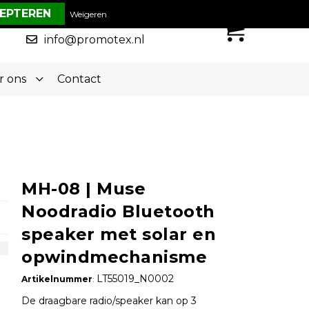
€ 0,00
Weigeren
0
050-5773636
info@promotex.nl
r ons
Contact
MH-08 | Muse
Noodradio Bluetooth
speaker met solar en
opwindmechanisme
LT55019_N0002
Artikelnummer
:
De draagbare radio/speaker kan op 3