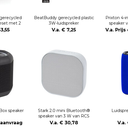
gerecycled
BeatBuddy gerecycled plastic
Prixton 4-i
keset met 2
3W-luidspreker
speaker 
oons
ledverlicht
53,55
V.a. € 7,25
V.a. Prij
opla
Box speaker
Stark 2.0 mini Bluetooth®
Luidspr
speaker van 3 W van RCS
gerecycled plastic
p aanvraag
V.a. € 30,78
V.a.