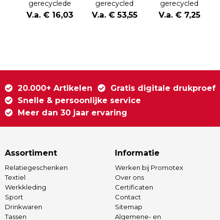
gerecyclede
gerecycled
gerecycled
plastic
plastic
plastic 3W-
V.a. € 16,03
V.a. € 53,55
V.a. € 7,25
magnetische
karaokeset met
luidspreker
5W-luidspreker
2 microfoons
20.000+ Artikelen
Gratis digitale drukproef
Snelle & persoonlijke service
Meer dan 30 jaar ervaring
Assortiment
Informatie
Relatiegeschenken
Werken bij Promotex
Textiel
Over ons
Werkkleding
Certificaten
Sport
Contact
Drinkwaren
Sitemap
Tassen
Algemene- en