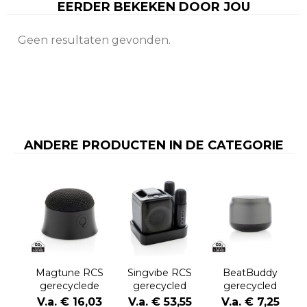
EERDER BEKEKEN DOOR JOU
Geen resultaten gevonden.
ANDERE PRODUCTEN IN DE CATEGORIE
Magtune RCS
Singvibe RCS
BeatBuddy
gerecyclede
gerecycled
gerecycled
plastic
plastic
plastic 3W-
V.a. € 16,03
V.a. € 53,55
V.a. € 7,25