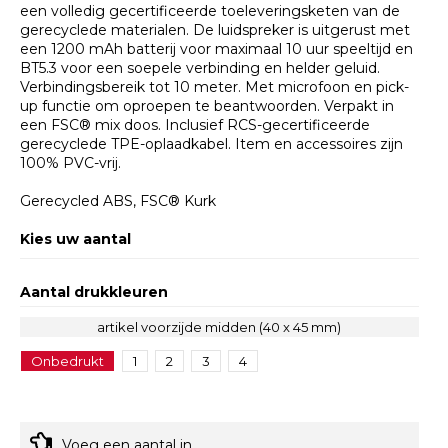
een volledig gecertificeerde toeleveringsketen van de
gerecyclede materialen. De luidspreker is uitgerust met
een 1200 mAh batterij voor maximaal 10 uur speeltijd en
BT5.3 voor een soepele verbinding en helder geluid.
Verbindingsbereik tot 10 meter. Met microfoon en pick-
up functie om oproepen te beantwoorden. Verpakt in
een FSC® mix doos. Inclusief RCS-gecertificeerde
gerecyclede TPE-oplaadkabel. Item en accessoires zijn
100% PVC-vrij.
Gerecycled ABS, FSC® Kurk
Kies uw aantal
Aantal drukkleuren
artikel voorzijde midden (40 x 45 mm)
Onbedrukt
1
2
3
4
Voeg een aantal in.