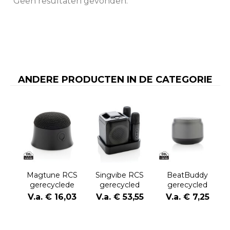
Geen resultaten gevonden.
ANDERE PRODUCTEN IN DE CATEGORIE
Magtune RCS
Singvibe RCS
BeatBuddy
gerecyclede
gerecycled
gerecycled
plastic
plastic
plastic 3W-
V.a. € 16,03
V.a. € 53,55
V.a. € 7,25
magnetische
karaokeset met
luidspreker
5W-luidspreker
2 microfoons