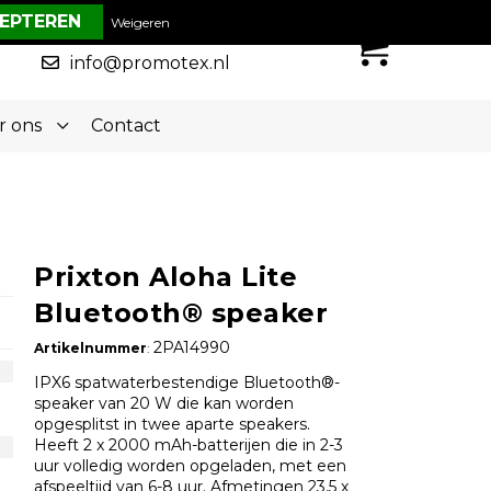
€ 0,00
Weigeren
0
050-5773636
info@promotex.nl
r ons
Contact
Prixton Aloha Lite
Bluetooth® speaker
2PA14990
Artikelnummer
:
IPX6 spatwaterbestendige Bluetooth®-
speaker van 20 W die kan worden
opgesplitst in twee aparte speakers.
Heeft 2 x 2000 mAh-batterijen die in 2-3
uur volledig worden opgeladen, met een
afspeeltijd van 6-8 uur. Afmetingen 23,5 x