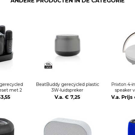
ANDERE PRODUCTEN IN DE CATEGORIE
gerecycled
BeatBuddy gerecycled plastic
Prixton 4-i
keset met 2
3W-luidspreker
speaker 
oons
ledverlicht
53,55
V.a. € 7,25
V.a. Prij
opla