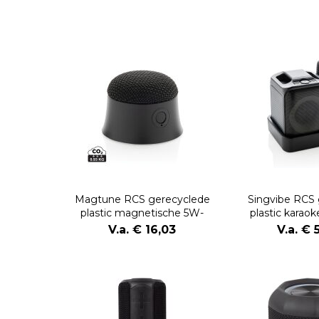
Magtune RCS gerecyclede
Singvibe RCS 
plastic magnetische 5W-
plastic karao
luidspreker
microf
V.a. € 16,03
V.a. € 