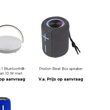
n-1 Bluetooth®-
Prixton Beat Box speaker
van 10 W met
ing en draadloos
s op aanvraag
V.a. Prijs op aanvraag
adstation