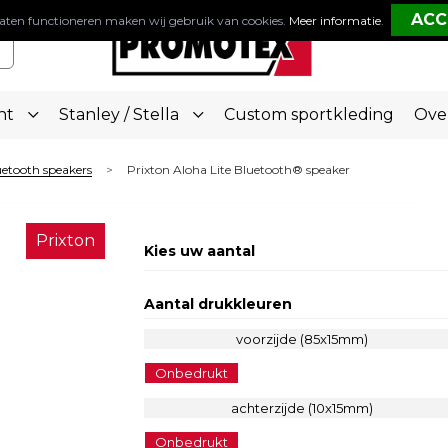
aten functioneren maken wij gebruik van cookies.
Meer informatie
.
nt
Stanley / Stella
Custom sportkleding
Ove
etooth speakers
Prixton Aloha Lite Bluetooth® speaker
>
Prixton
Kies uw aantal
Aantal drukkleuren
voorzijde (85x15mm)
Onbedrukt
achterzijde (10x15mm)
Onbedrukt