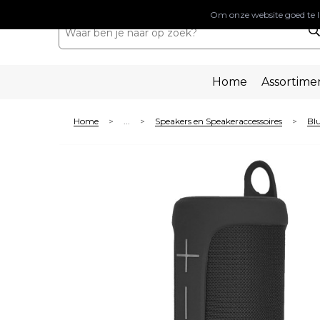
Om onze website goed te l
Home
Assortime
Home
...
Speakers en Speakeraccessoires
Blu
>
>
>