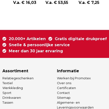
plastic
plastic
plastic 3W-
V.a. € 16,03
V.a. € 53,55
V.a. € 7,25
magnetische
karaokeset met
luidspreker
5W-luidspreker
2 microfoons
20.000+ Artikelen
Gratis digitale drukproef
Snelle & persoonlijke service
Meer dan 30 jaar ervaring
Assortiment
Informatie
Relatiegeschenken
Werken bij Promotex
Textiel
Over ons
Werkkleding
Certificaten
Sport
Contact
Drinkwaren
Sitemap
Tassen
Algemene- en
Leveringsvoorwaarden