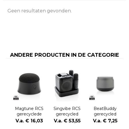
Geen resultaten gevonden.
ANDERE PRODUCTEN IN DE CATEGORIE
Magtune RCS
Singvibe RCS
BeatBuddy
gerecyclede
gerecycled
gerecycled
plastic
plastic
plastic 3W-
V.a. € 16,03
V.a. € 53,55
V.a. € 7,25
magnetische
karaokeset met
luidspreker