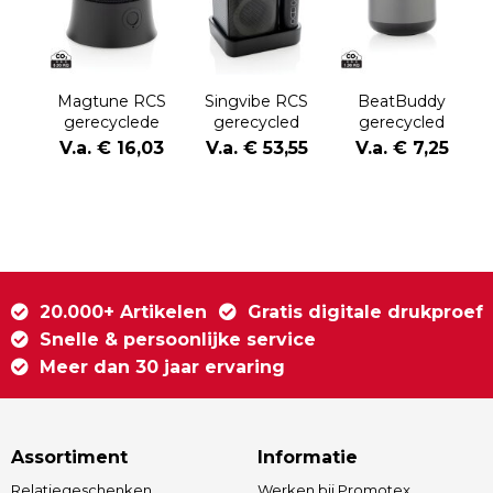
Magtune RCS
Singvibe RCS
BeatBuddy
gerecyclede
gerecycled
gerecycled
plastic
plastic
plastic 3W-
V.a. € 16,03
V.a. € 53,55
V.a. € 7,25
magnetische
karaokeset met
luidspreker
5W-luidspreker
2 microfoons
20.000+ Artikelen
Gratis digitale drukproef
Snelle & persoonlijke service
Meer dan 30 jaar ervaring
Assortiment
Informatie
Relatiegeschenken
Werken bij Promotex