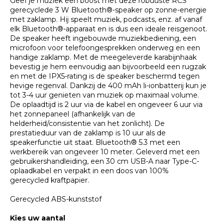
Geef je muziek een boost met deze robuuste RCS
gerecyclede 3 W Bluetooth®-speaker op zonne-energie
met zaklamp. Hij speelt muziek, podcasts, enz. af vanaf
elk Bluetooth®-apparaat en is dus een ideale reisgenoot.
De speaker heeft ingebouwde muziekbediening, een
microfoon voor telefoongesprekken onderweg en een
handige zaklamp. Met de meegeleverde karabijnhaak
bevestig je hem eenvoudig aan bijvoorbeeld een rugzak
en met de IPX5-rating is de speaker beschermd tegen
hevige regenval. Dankzij de 400 mAh li-ionbatterij kun je
tot 3-4 uur genieten van muziek op maximaal volume.
De oplaadtijd is 2 uur via de kabel en ongeveer 6 uur via
het zonnepaneel (afhankelijk van de
helderheid/consistentie van het zonlicht). De
prestatieduur van de zaklamp is 10 uur als de
speakerfunctie uit staat. Bluetooth® 5.3 met een
werkbereik van ongeveer 10 meter. Geleverd met een
gebruikershandleiding, een 30 cm USB-A naar Type-C-
oplaadkabel en verpakt in een doos van 100%
gerecycled kraftpapier.
Gerecycled ABS-kunststof
Kies uw aantal